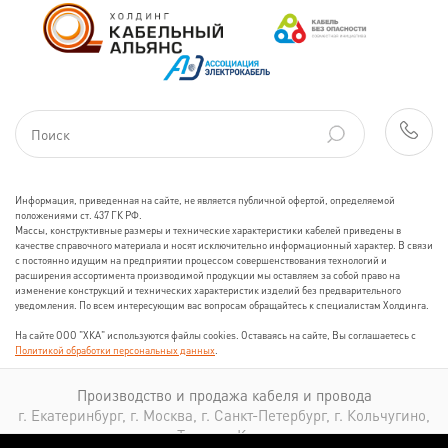
Информация, приведенная на сайте, не является публичной офертой, определяемой
положениями ст. 437 ГК РФ.
Массы, конструктивные размеры и технические характеристики кабелей приведены в
качестве справочного материала и носят исключительно информационный характер. В связи
с постоянно идущим на предприятии процессом совершенствования технологий и
расширения ассортимента производимой продукции мы оставляем за собой право на
изменение конструкций и технических характеристик изделий без предварительного
уведомления. По всем интересующим вас вопросам обращайтесь к специалистам Холдинга.
На сайте ООО "ХКА" используются файлы cookies. Оставаясь на сайте, Вы соглашаетесь с
Политикой обработки персональных данных
.
Производство и продажа кабеля и провода
г. Екатеринбург, г. Москва, г. Санкт-Петербург, г. Кольчугино,
г. Томск, г. Казань