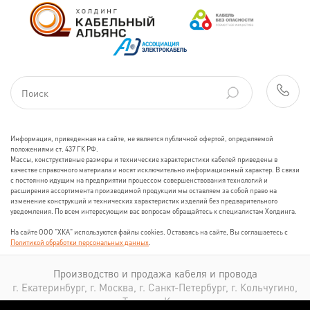
Информация, приведенная на сайте, не является публичной офертой, определяемой
положениями ст. 437 ГК РФ.
Массы, конструктивные размеры и технические характеристики кабелей приведены в
качестве справочного материала и носят исключительно информационный характер. В связи
с постоянно идущим на предприятии процессом совершенствования технологий и
расширения ассортимента производимой продукции мы оставляем за собой право на
изменение конструкций и технических характеристик изделий без предварительного
уведомления. По всем интересующим вас вопросам обращайтесь к специалистам Холдинга.
На сайте ООО "ХКА" используются файлы cookies. Оставаясь на сайте, Вы соглашаетесь с
Политикой обработки персональных данных
.
Производство и продажа кабеля и провода
г. Екатеринбург, г. Москва, г. Санкт-Петербург, г. Кольчугино,
г. Томск, г. Казань