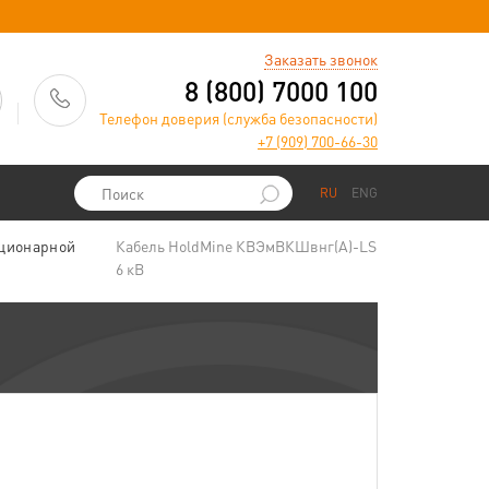
)
Заказать звонок
8 (800) 7000 100
Телефон доверия (служба безопасности)
+7 (909) 700-66-30
RU
ENG
ационарной
Кабель HoldMine КВЭмВКШвнг(А)-LS
6 кВ