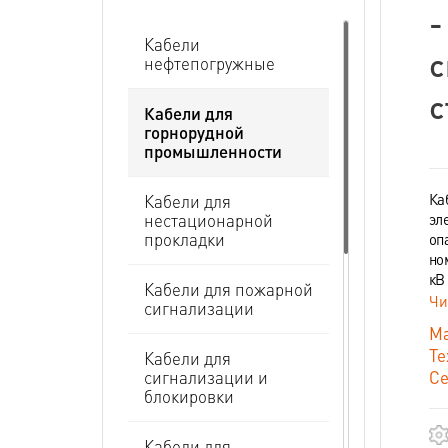
-
Кабели
с
нефтепогружные
с
Кабели для
горнорудной
промышленности
Ка
Кабели для
эл
нестационарной
прокладки
оп
но
кВ
Кабели для пожарной
Чи
сигнализации
Ма
Те
Кабели для
Се
сигнализации и
блокировки
Кабели для