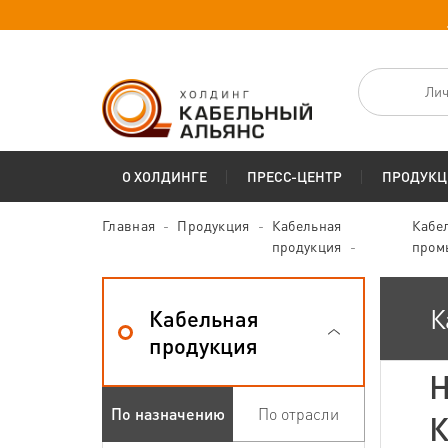
Лич
О ХОЛДИНГЕ
ПРЕСС-ЦЕНТР
ПРОДУКЦ
Главная
Продукция
Кабельная
Кабе
продукция
пром
К
Кабельная
продукция
H
По назначению
По отрасли
К