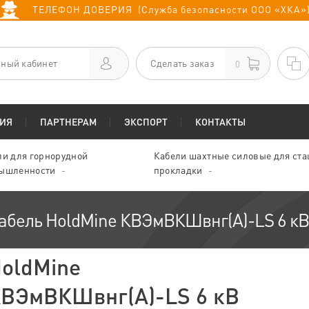
ТЕЛЕФОН ДОВЕРИЯ (Служба безопасности ООО «ХКА»
ный кабинет
Сделать заказ
0
ИЯ
ПАРТНЕРАМ
ЭКСПОРТ
КОНТАКТЫ
ли для горнорудной
Кабели шахтные силовые для ст
ышленности
прокладки
абель HoldMine КВЭмВКШвнг(А)-LS 6 кВ
oldMine
ВЭмВКШвнг(А)-LS 6 кВ