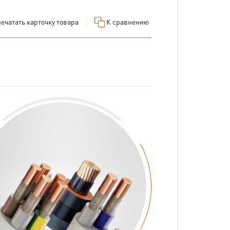
ечатать
карточку товара
К сравнению