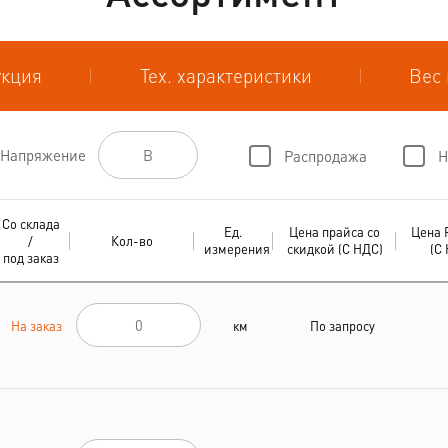
укция
Тех. характеристики
Вес 
Напряжение
Распродажа
Н
Со склада
Ед.
Цена прайса со
Цена 
/
Кол-во
измерения
скидкой (С НДС)
(С
под заказ
На заказ
км
По запросу