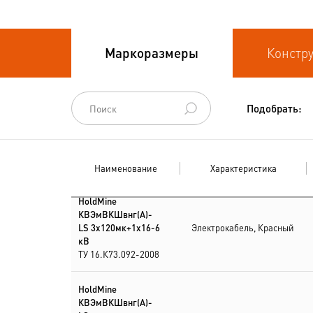
Кабели судовые
Кабели
Маркоразмеры
Констр
термоэлектродные
Кабели управления
Подобрать:
Наименование
Характеристика
HoldMine
КВЭмВКШвнг(А)-
LS 3х120мк+1х16-6
Электрокабель, Красный
кВ
ТУ 16.К73.092-2008
HoldMine
КВЭмВКШвнг(А)-