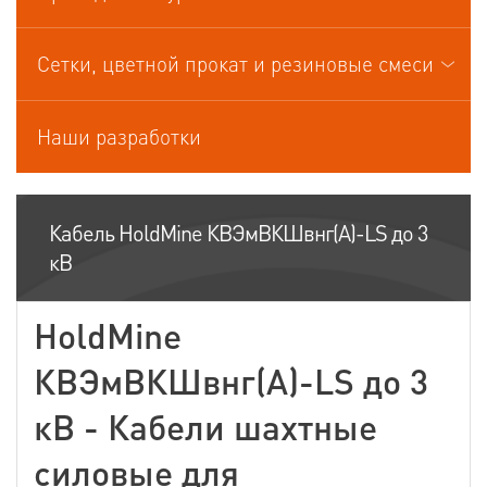
Кабели управления
Сетки, цветной прокат и резиновые смеси
Наши разработки
Кабель HoldMine КВЭмВКШвнг(А)-LS до 3
кВ
HoldMine
КВЭмВКШвнг(А)-LS до 3
кВ - Кабели шахтные
силовые для