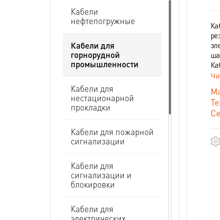
Кабели
нефтепогружные
Ка
ре
Кабели для
эл
горнорудной
ша
промышленности
Ка
Чи
Кабели для
Ма
нестационарной
Те
прокладки
Се
Кабели для пожарной
сигнализации
Кабели для
сигнализации и
блокировки
Кабели для
электрических