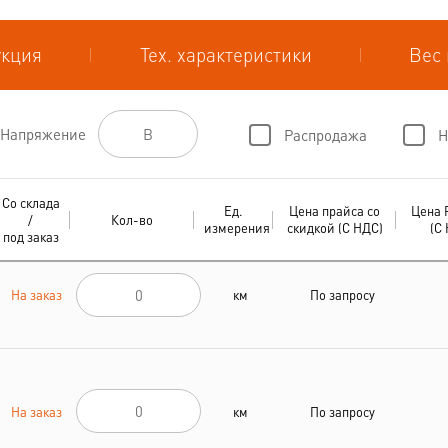
укция
Тех. характеристики
Вес 
Напряжение
Распродажа
Н
Со склада
Ед.
Цена прайса со
Цена 
/
Кол-во
измерения
скидкой (С НДС)
(С
под заказ
На заказ
км
По запросу
На заказ
км
По запросу