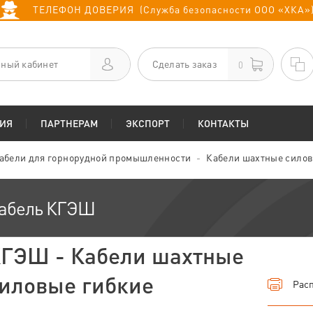
ТЕЛЕФОН ДОВЕРИЯ (Служба безопасности ООО «ХКА»
ный кабинет
Сделать заказ
0
ИЯ
ПАРТНЕРАМ
ЭКСПОРТ
КОНТАКТЫ
абели для горнорудной промышленности
Кабели шахтные силов
абель КГЭШ
ГЭШ - Кабели шахтные
иловые гибкие
Расп