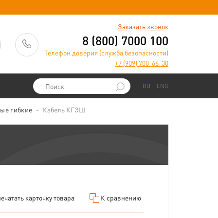
)
Заказать звонок
8 (800) 7000 100
Телефон доверия (служба безопасности)
+7 (909) 700-66-30
RU
ENG
ые гибкие
Кабель КГЭШ
ечатать
карточку товара
К сравнению