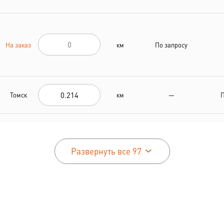
На заказ
км
По запросу
Томск
км
—
П
На заказ
км
По запросу
Развернуть все 97
На заказ
км
По запросу