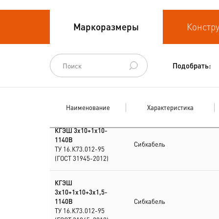
Кабели
Маркоразмеры
Констр
термоэлектродные
Кабели управления
Подобрать:
Наименование
Характеристика
КГЭШ 3х10+1х10-
1140В
Сибкабель
ТУ 16.К73.012-95
(ГОСТ 31945-2012)
КГЭШ
3х10+1х10+3х1,5-
1140В
Сибкабель
ТУ 16.К73.012-95