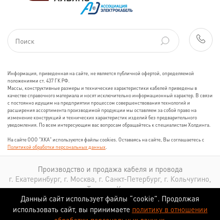
Информация, приведенная на сайте, не является публичной офертой, определяемой
положениями ст. 437 ГК РФ.
Массы, конструктивные размеры и технические характеристики кабелей приведены в
качестве справочного материала и носят исключительно информационный характер. В связи
с постоянно идущим на предприятии процессом совершенствования технологий и
расширения ассортимента производимой продукции мы оставляем за собой право на
изменение конструкций и технических характеристик изделий без предварительного
уведомления. По всем интересующим вас вопросам обращайтесь к специалистам Холдинга.
На сайте ООО "ХКА" используются файлы cookies. Оставаясь на сайте, Вы соглашаетесь с
Политикой обработки персональных данных
.
Производство и продажа кабеля и провода
г. Екатеринбург, г. Москва, г. Санкт-Петербург, г. Кольчугино,
г. Томск, г. Казань
Данный сайт использует файлы “cookie”. Продолжая
использовать сайт, вы принимаете
политику в отношении