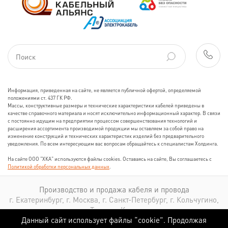
Информация, приведенная на сайте, не является публичной офертой, определяемой
положениями ст. 437 ГК РФ.
Массы, конструктивные размеры и технические характеристики кабелей приведены в
качестве справочного материала и носят исключительно информационный характер. В связи
с постоянно идущим на предприятии процессом совершенствования технологий и
расширения ассортимента производимой продукции мы оставляем за собой право на
изменение конструкций и технических характеристик изделий без предварительного
уведомления. По всем интересующим вас вопросам обращайтесь к специалистам Холдинга.
На сайте ООО "ХКА" используются файлы cookies. Оставаясь на сайте, Вы соглашаетесь с
Политикой обработки персональных данных
.
Производство и продажа кабеля и провода
г. Екатеринбург, г. Москва, г. Санкт-Петербург, г. Кольчугино,
г. Томск, г. Казань
Данный сайт использует файлы “cookie”. Продолжая