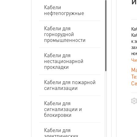
и
Кабели
нефтепогружные
Кабели для
Ка
горнорудной
Ка
промышленности
к 
за
но
Кабели для
Чи
нестационарной
прокладки
Ма
Те
Кабели для пожарной
Се
сигнализации
Кабели для
сигнализации и
блокировки
Кабели для
электрических