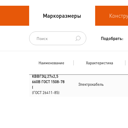
Кабели
Маркоразмеры
Констр
термоэлектродные
Кабели управления
Подобрать:
Наименование
Характеристика
КВВГЭЦ 27х2,5
660В ГОСТ 1508-78
Электрокабель
(
(ГОСТ 26411-85)