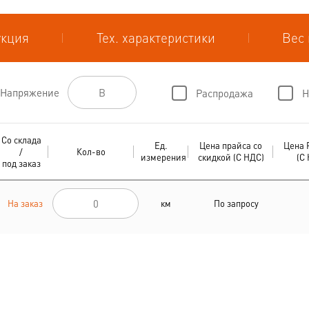
укция
Тех. характеристики
Вес 
Напряжение
Распродажа
Н
Со склада
Ед.
Цена прайса со
Цена 
/
Кол-во
измерения
скидкой (С НДС)
(С
под заказ
На заказ
км
По запросу