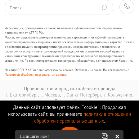
Информация, приведенная на сайте, не является публичной офертой, определяемой
положениями ст. 437 ГК РФ.
Массы, конструктивные размеры и технические характеристики кабелей приведены в
качестве справочного материала и носят исключительно информационный характер. В связи
с постоянно идущим на предприятии процессом совершенствования технологий и
расширения ассортимента производимой продукции мы оставляем за собой право на
изменение конструкций и технических характеристик изделий без предварительного
уведомления. По всем интересующим вас вопросам обращайтесь к специалистам Холдинга.
На сайте ООО "ХКА" используются файлы cookies. Оставаясь на сайте, Вы соглашаетесь с
Политикой обработки персональных данных
.
Производство и продажа кабеля и провода
г. Екатеринбург, г. Москва, г. Санкт-Петербург, г. Кольчугино,
г. Томск, г. Казань
Данный сайт использует файлы “cookie”. Продолжая
использовать сайт, вы принимаете
политику в отношении
обработки персональных данных
.
ОК
Сопровождение сайта
Напишите нам!