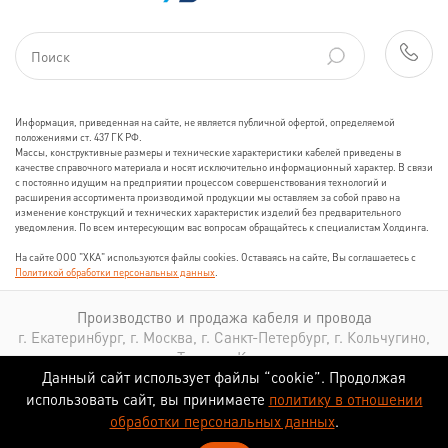
Информация, приведенная на сайте, не является публичной офертой, определяемой
положениями ст. 437 ГК РФ.
Массы, конструктивные размеры и технические характеристики кабелей приведены в
качестве справочного материала и носят исключительно информационный характер. В связи
с постоянно идущим на предприятии процессом совершенствования технологий и
расширения ассортимента производимой продукции мы оставляем за собой право на
изменение конструкций и технических характеристик изделий без предварительного
уведомления. По всем интересующим вас вопросам обращайтесь к специалистам Холдинга.
На сайте ООО "ХКА" используются файлы cookies. Оставаясь на сайте, Вы соглашаетесь с
Политикой обработки персональных данных
.
Производство и продажа кабеля и провода
г. Екатеринбург, г. Москва, г. Санкт-Петербург, г. Кольчугино,
г. Томск, г. Казань
Данный сайт использует файлы “cookie”. Продолжая
использовать сайт, вы принимаете
политику в отношении
обработки персональных данных
.