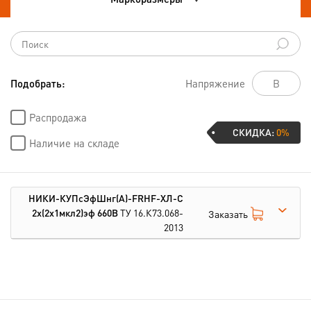
Подобрать:
Напряжение
Распродажа
СКИДКА:
0%
Наличие на складе
НИКИ-КУПсЭфШнг(А)-FRHF-ХЛ-С
2х(2х1мкл2)эф 660В
ТУ 16.К73.068-
Заказать
2013