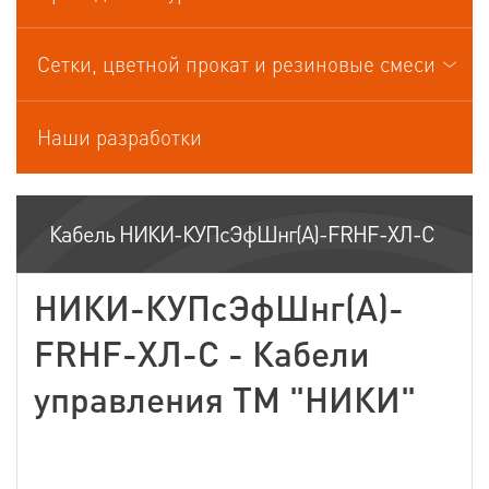
Кабели управления
Сетки, цветной прокат и резиновые смеси
Наши разработки
Кабель НИКИ-КУПсЭфШнг(А)-FRHF-ХЛ-С
НИКИ-КУПсЭфШнг(А)-
FRHF-ХЛ-С - Кабели
управления ТМ "НИКИ"