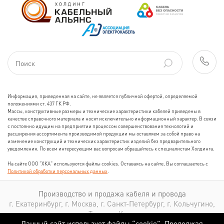
Информация, приведенная на сайте, не является публичной офертой, определяемой
положениями ст. 437 ГК РФ.
Массы, конструктивные размеры и технические характеристики кабелей приведены в
качестве справочного материала и носят исключительно информационный характер. В связи
с постоянно идущим на предприятии процессом совершенствования технологий и
расширения ассортимента производимой продукции мы оставляем за собой право на
изменение конструкций и технических характеристик изделий без предварительного
уведомления. По всем интересующим вас вопросам обращайтесь к специалистам Холдинга.
На сайте ООО "ХКА" используются файлы cookies. Оставаясь на сайте, Вы соглашаетесь с
Политикой обработки персональных данных
.
Производство и продажа кабеля и провода
г. Екатеринбург, г. Москва, г. Санкт-Петербург, г. Кольчугино,
г. Томск, г. Казань
Данный сайт использует файлы “cookie”. Продолжая