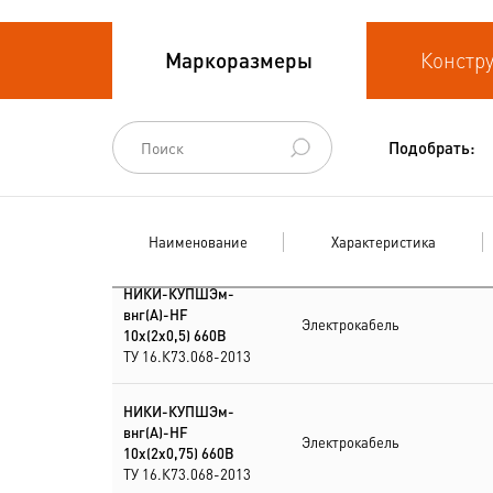
Кабели
Маркоразмеры
Констр
термоэлектродные
Кабели управления
Подобрать:
Наименование
Характеристика
НИКИ-КУПШЭм-
внг(А)-HF
Электрокабель
10х(2х0,5) 660В
ТУ 16.К73.068-2013
НИКИ-КУПШЭм-
внг(А)-HF
Электрокабель
10х(2х0,75) 660В
ТУ 16.К73.068-2013