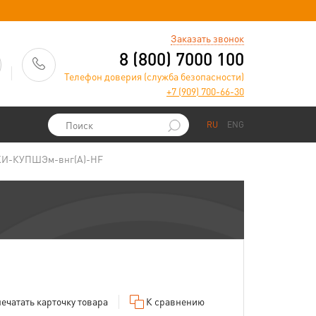
)
Заказать звонок
8 (800) 7000 100
Телефон доверия (служба безопасности)
+7 (909) 700-66-30
RU
ENG
КИ-КУПШЭм-внг(А)-HF
ечатать
карточку товара
К сравнению