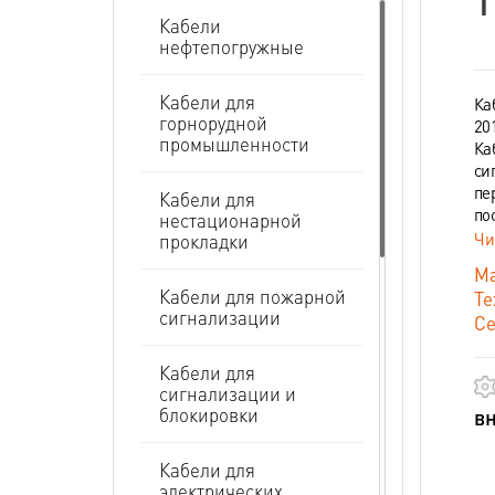
Т
Кабели
нефтепогружные
Кабели для
Ка
горнорудной
20
промышленности
Ка
си
пе
Кабели для
по
нестационарной
Чи
прокладки
Ма
Кабели для пожарной
Те
сигнализации
Се
Кабели для
сигнализации и
блокировки
вн
Кабели для
электрических