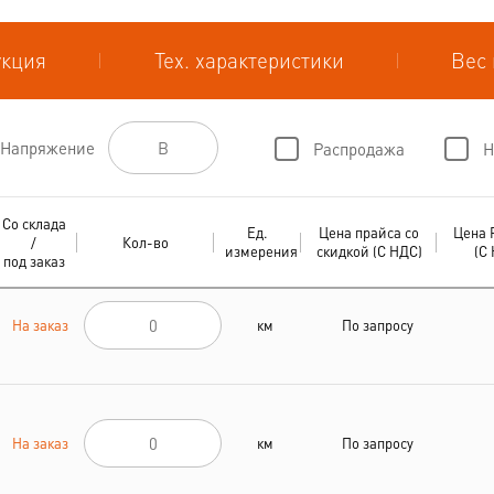
укция
Тех. характеристики
Вес 
Напряжение
Распродажа
Н
Со склада
Ед.
Цена прайса со
Цена 
/
Кол-во
измерения
скидкой (С НДС)
(С
под заказ
На заказ
км
По запросу
На заказ
км
По запросу