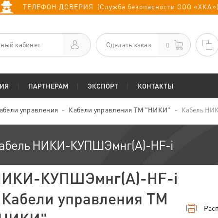
ТЕЛЕФОН ДОВЕРИЯ (Служба безопасности ООО «ХКА»
ный кабинет
Сделать заказ
0
ИЯ
ПАРТНЕРАМ
ЭКСПОРТ
КОНТАКТЫ
абели управления
Кабели управления ТМ "НИКИ"
Кабель НИ
абель НИКИ-КУПШЭмнг(А)-HF-i
ИКИ-КУПШЭмнг(А)-HF-i
 Кабели управления ТМ
Расп