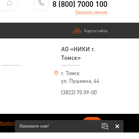
8 (800) 7000 100
Заказать звонок
Карта сайта
АО «НИКИ г.
Томск»
г. Томск
ул. Пушкина, 44
(3822) 70 09-00
ОК
обработки персональных данных
.
Напишите нам!
вязи с постоянно идущим на предприятии процессом совершенствования
ительного уведомления. По всем интересующим вас вопросам обращайтесь к