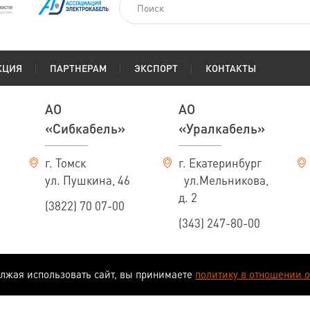
КЦИЯ
ПАРТНЕРАМ
ЭКСПОРТ
КОНТАКТЫ
АО
АО
«Сибкабель»
«Уралкабель»
г. Томск
г. Екатеринбург
ул. Пушкина, 46
ул.Мельникова,
д. 2
(3822) 70 07-00
(343) 247-80-00
олжая использовать сайт, вы принимаете
политику в отношении 
еляемой положениями ст. 437 ГК РФ.
иведены в качестве справочного материала и носят исключительно информационный характер. В с
ем за собой право на изменение конструкций и технических характеристик изделий без предвар