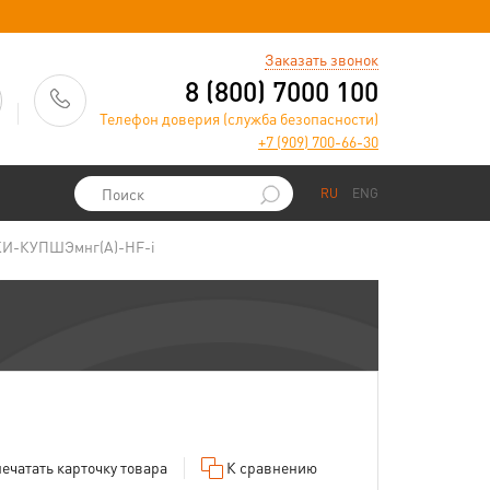
)
Заказать звонок
8 (800) 7000 100
Телефон доверия (служба безопасности)
+7 (909) 700-66-30
RU
ENG
КИ-КУПШЭмнг(А)-HF-i
ечатать
карточку товара
К сравнению