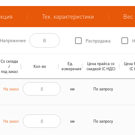
укция
Тех. характеристики
Вес 
Напряжение
Распродажа
Н
Со склада
Ед.
Цена прайса со
Цена 
/
Кол-во
измерения
скидкой (С НДС)
(С
под заказ
На заказ
км
По запросу
На заказ
км
По запросу