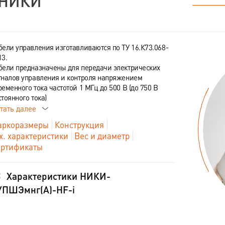
НИКИ"
бели управления изготавливаются по ТУ 16.К73.068-
13.
бели предназначены для передачи электрических
гналов управления и контроля напряжением
ременного тока частотой 1 МГц до 500 В (до 750 В
стоянного тока)
тать далее
ркоразмеры
Конструкция
х. характеристики
Вес и диаметр
ртификаты
Характеристики НИКИ-
УПШЭмнг(А)-HF-i