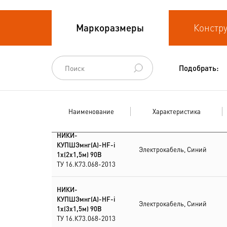
Кабели
Маркоразмеры
Констр
термоэлектродные
Кабели управления
Подобрать:
Наименование
Характеристика
НИКИ-
КУПШЭмнг(А)-HF-i
Электрокабель, Синий
1х(2х1,5м) 90В
ТУ 16.К73.068-2013
НИКИ-
КУПШЭмнг(А)-HF-i
Электрокабель, Синий
1х(3х1,5м) 90В
ТУ 16.К73.068-2013