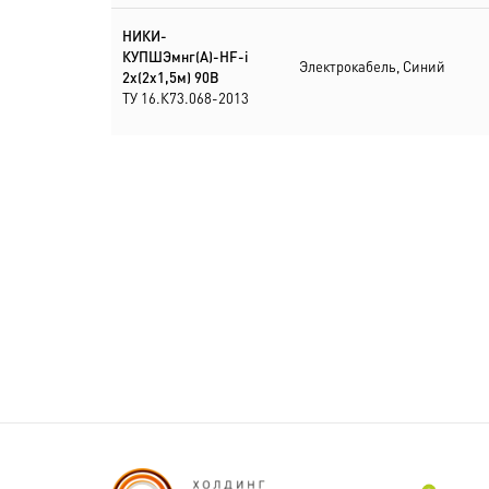
НИКИ-
КУПШЭмнг(А)-HF-i
Электрокабель, Синий
2х(2х1,5м) 90В
ТУ 16.К73.068-2013