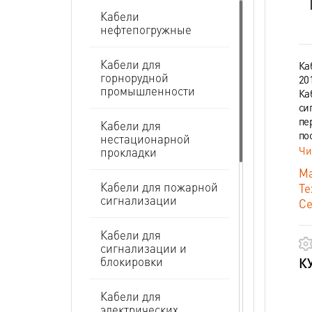
"
Кабели
нефтепогружные
Кабели для
Ка
горнорудной
20
промышленности
Ка
си
пе
Кабели для
по
нестационарной
Чи
прокладки
Ма
Кабели для пожарной
Те
сигнализации
Се
Кабели для
сигнализации и
блокировки
К
Кабели для
электрических