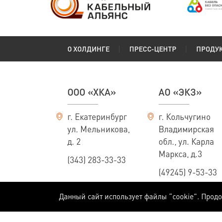
О ХОЛДИНГЕ
ПРЕСС-ЦЕНТР
ПРОДУ
ООО «ХКА»
АО «ЭКЗ»
г. Екатеринбург
г. Кольчугино
ул. Мельникова,
Владимирская
д. 2
обл., ул. Карла
Маркса, д.3
(343) 283-33-33
(49245) 9-53-33
Данный сайт использует файлы “cookie”. Прод
Информация, приведенная на сайте, не является публичной офертой, опред
Массы, конструктивные размеры и технические характеристики кабелей пр
технологий и расширения ассортимента производимой продукции мы оставля
специалистам Холдинга.