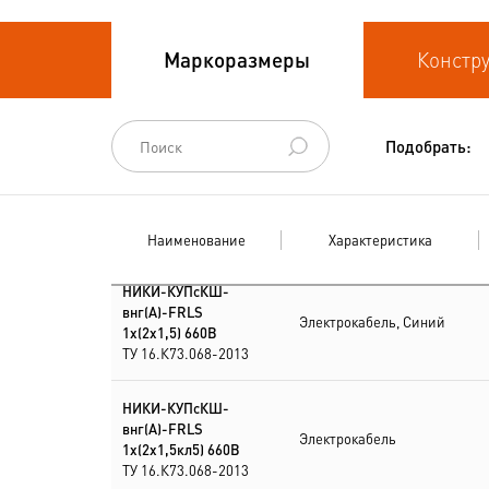
Кабели
Маркоразмеры
Констр
термоэлектродные
Кабели управления
Подобрать:
Наименование
Характеристика
НИКИ-КУПсКШ-
внг(А)-FRLS
Электрокабель, Синий
1х(2х1,5) 660В
ТУ 16.К73.068-2013
НИКИ-КУПсКШ-
внг(А)-FRLS
Электрокабель
1х(2х1,5кл5) 660В
ТУ 16.К73.068-2013