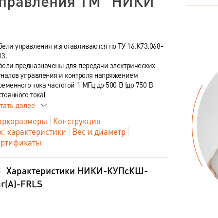
правления ТМ "НИКИ"
бели управления изготавливаются по ТУ 16.К73.068-
13.
бели предназначены для передачи электрических
гналов управления и контроля напряжением
ременного тока частотой 1 МГц до 500 В (до 750 В
стоянного тока)
тать далее
ркоразмеры
Конструкция
х. характеристики
Вес и диаметр
ртификаты
Характеристики НИКИ-КУПсКШ-
г(А)-FRLS