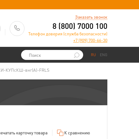
)
Заказать звонок
8 (800) 7000 100
Телефон доверия (служба безопасности)
+7 (909) 700-66-30
RU
ENG
КИ-КУПсКШ-внг(А)-FRLS
ечатать
карточку товара
К сравнению