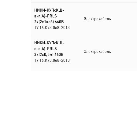
НИКИ-КУПсКШ-
внг(А)-FRLS
Электрокабель
2х(2х1кл5) 660В
ТУ 16.К73.068-2013
НИКИ-КУПсКШ-
внг(А)-FRLS
Электрокабель
3х(2х0,5м) 660В
ТУ 16.К73.068-2013