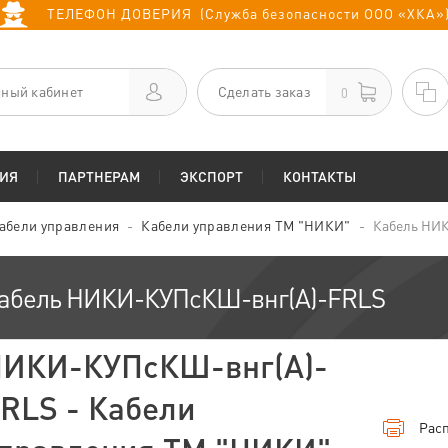
ТЕЛЕФОН ДОВЕРИЯ (Служба безопасности ООО «ХКА»
ный кабинет
Сделать заказ
0
ИЯ
ПАРТНЕРАМ
ЭКСПОРТ
КОНТАКТЫ
абели управления
Кабели управления ТМ "НИКИ"
Кабель НИ
абель НИКИ-КУПсКШ-внг(А)-FRLS
ИКИ-КУПсКШ-внг(А)-
RLS - Кабели
Расп