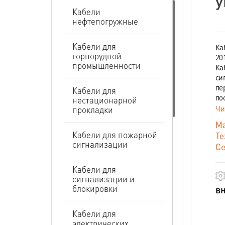
у
Кабели
нефтепогружные
Кабели для
Ка
горнорудной
20
промышленности
Ка
си
пе
Кабели для
по
нестационарной
Чи
прокладки
Ма
Кабели для пожарной
Те
сигнализации
Се
Кабели для
сигнализации и
блокировки
вн
Кабели для
электрических