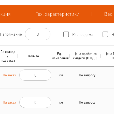
укция
Тех. характеристики
Вес 
Напряжение
Распродажа
Н
Со склада
Ед.
Цена прайса со
Цена 
/
Кол-во
измерения
скидкой (С НДС)
(С
под заказ
На заказ
км
По запросу
На заказ
км
По запросу