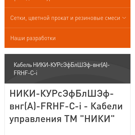
Кабели управления
Сетки, цветной прокат и резиновые смеси
Наши разработки
Кабель НИКИ-КУРсЭфБлШЭф-внг(А)-
FRHF-С-i
НИКИ-КУРсЭфБлШЭф-
внг(А)-FRHF-С-i - Кабели
управления ТМ "НИКИ"