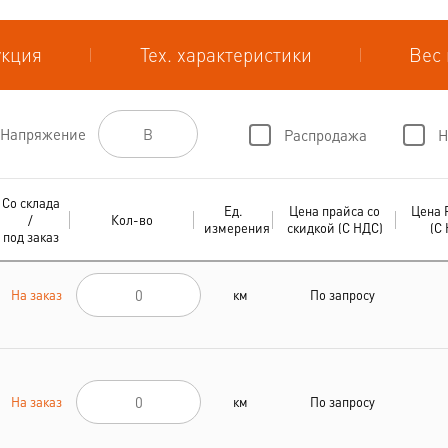
укция
Тех. характеристики
Вес 
Напряжение
Распродажа
Н
Со склада
Ед.
Цена прайса со
Цена 
/
Кол-во
измерения
скидкой (С НДС)
(С
под заказ
На заказ
км
По запросу
На заказ
км
По запросу