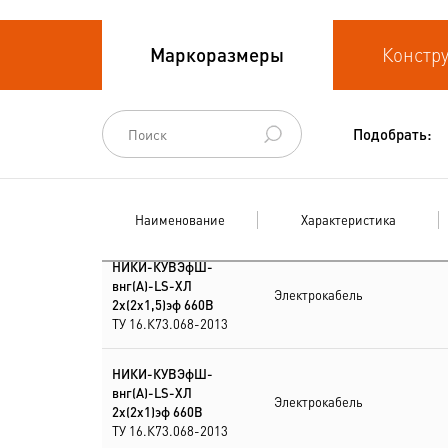
Кабели
Маркоразмеры
Констр
термоэлектродные
Кабели управления
Подобрать:
Наименование
Характеристика
НИКИ-КУВЭфШ-
внг(А)-LS-ХЛ
Электрокабель
2х(2х1,5)эф 660В
ТУ 16.К73.068-2013
НИКИ-КУВЭфШ-
внг(А)-LS-ХЛ
Электрокабель
2х(2х1)эф 660В
ТУ 16.К73.068-2013