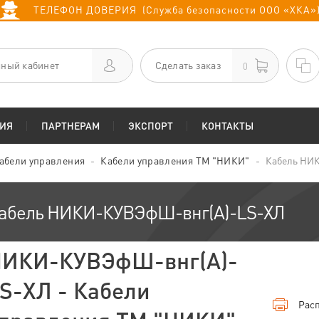
ТЕЛЕФОН ДОВЕРИЯ (Служба безопасности ООО «ХКА»
ный кабинет
Сделать заказ
0
ИЯ
ПАРТНЕРАМ
ЭКСПОРТ
КОНТАКТЫ
абели управления
Кабели управления ТМ "НИКИ"
Кабель НИ
абель НИКИ-КУВЭфШ-внг(А)-LS-ХЛ
ИКИ-КУВЭфШ-внг(А)-
S-ХЛ - Кабели
Расп