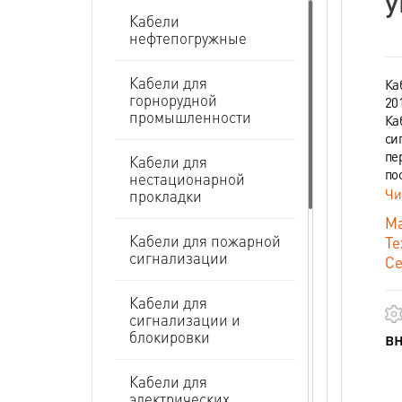
у
Кабели
нефтепогружные
Кабели для
Ка
горнорудной
20
промышленности
Ка
си
пе
Кабели для
по
нестационарной
Чи
прокладки
Ма
Кабели для пожарной
Те
сигнализации
Се
Кабели для
сигнализации и
блокировки
вн
Кабели для
электрических