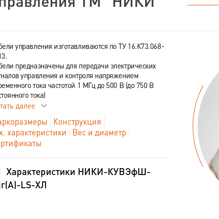
правления ТМ "НИКИ"
бели управления изготавливаются по ТУ 16.К73.068-
13.
бели предназначены для передачи электрических
гналов управления и контроля напряжением
ременного тока частотой 1 МГц до 500 В (до 750 В
стоянного тока)
тать далее
ркоразмеры
Конструкция
х. характеристики
Вес и диаметр
ртификаты
Характеристики НИКИ-КУВЭфШ-
г(А)-LS-ХЛ