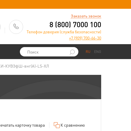
)
Заказать звонок
8 (800) 7000 100
Телефон доверия (служба безопасности)
+7 (909) 700-66-30
RU
ENG
КИ-КУВЭфШ-внг(А)-LS-ХЛ
ечатать
карточку товара
К сравнению