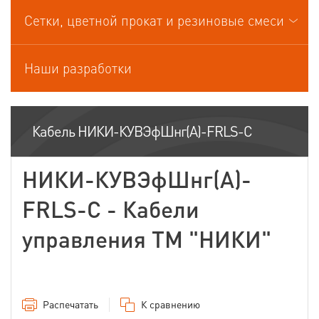
Кабели управления
Сетки, цветной прокат и резиновые смеси
Наши разработки
Кабель НИКИ-КУВЭфШнг(А)-FRLS-С
НИКИ-КУВЭфШнг(А)-
FRLS-С - Кабели
управления ТМ "НИКИ"
Распечатать
К сравнению