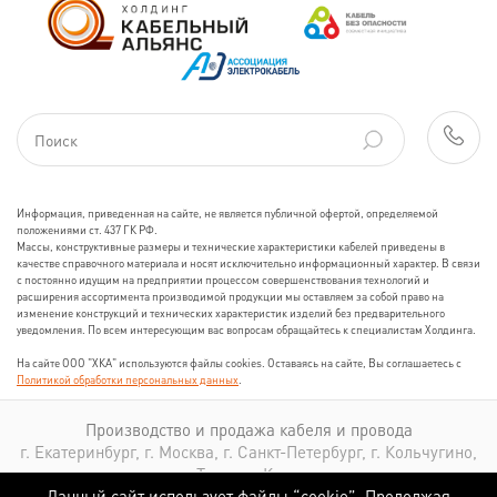
Информация, приведенная на сайте, не является публичной офертой, определяемой
положениями ст. 437 ГК РФ.
Массы, конструктивные размеры и технические характеристики кабелей приведены в
качестве справочного материала и носят исключительно информационный характер. В связи
с постоянно идущим на предприятии процессом совершенствования технологий и
расширения ассортимента производимой продукции мы оставляем за собой право на
изменение конструкций и технических характеристик изделий без предварительного
уведомления. По всем интересующим вас вопросам обращайтесь к специалистам Холдинга.
На сайте ООО "ХКА" используются файлы cookies. Оставаясь на сайте, Вы соглашаетесь с
Политикой обработки персональных данных
.
Производство и продажа кабеля и провода
г. Екатеринбург, г. Москва, г. Санкт-Петербург, г. Кольчугино,
г. Томск, г. Казань
Данный сайт использует файлы “cookie”. Продолжая