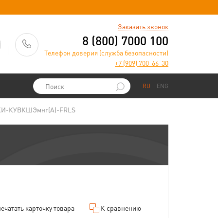
)
Заказать звонок
8 (800) 7000 100
Телефон доверия (служба безопасности)
+7 (909) 700-66-30
RU
ENG
КИ-КУВКШЭмнг(А)-FRLS
ечатать
карточку товара
К сравнению