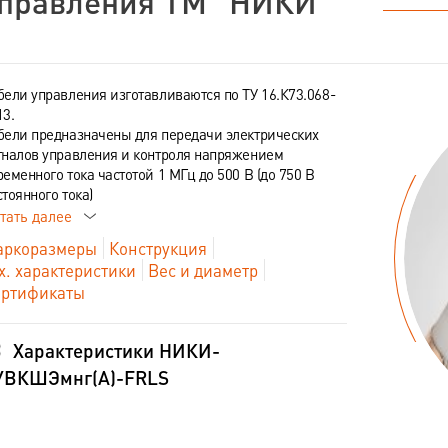
правления ТМ "НИКИ"
бели управления изготавливаются по ТУ 16.К73.068-
13.
бели предназначены для передачи электрических
гналов управления и контроля напряжением
ременного тока частотой 1 МГц до 500 В (до 750 В
стоянного тока)
тать далее
ркоразмеры
Конструкция
х. характеристики
Вес и диаметр
ртификаты
Характеристики НИКИ-
УВКШЭмнг(А)-FRLS