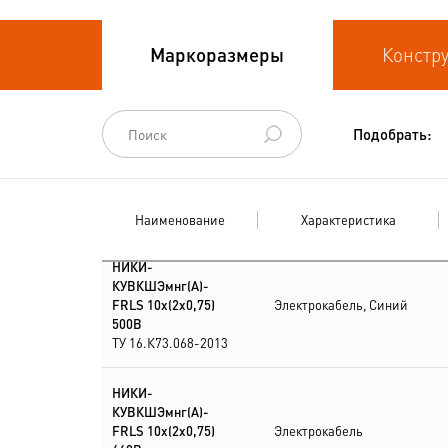
Кабели
Маркоразмеры
Констр
термоэлектродные
Кабели управления
Подобрать:
Наименование
Характеристика
НИКИ-
КУВКШЭмнг(А)-
FRLS 10х(2х0,75)
Электрокабель, Синий
500В
ТУ 16.К73.068-2013
НИКИ-
КУВКШЭмнг(А)-
FRLS 10х(2х0,75)
Электрокабель