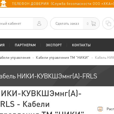
ТЕЛЕФОН ДОВЕРИЯ (Служба безопасности ООО «ХКА»
ный кабинет
Сделать заказ
0
ИЯ
ПАРТНЕРАМ
ЭКСПОРТ
КОНТАКТЫ
абели управления
Кабели управления ТМ "НИКИ"
Кабель НИ
абель НИКИ-КУВКШЭмнг(А)-FRLS
ИКИ-КУВКШЭмнг(А)-
RLS - Кабели
Расп