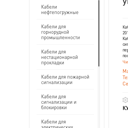
у
Кабели
нефтепогружные
Кабели для
Ка
горнорудной
20
промышленности
Ка
си
пе
Кабели для
по
нестационарной
Чи
прокладки
Ма
Кабели для пожарной
Те
сигнализации
Се
Кабели для
сигнализации и
блокировки
К
Кабели для
электрических