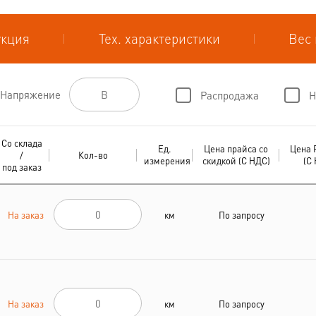
укция
Тех. характеристики
Вес 
Напряжение
Распродажа
Н
Со склада
Ед.
Цена прайса со
Цена 
/
Кол-во
измерения
скидкой (С НДС)
(С
под заказ
На заказ
км
По запросу
На заказ
км
По запросу