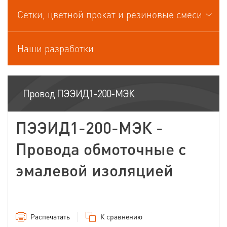
Сетки, цветной прокат и резиновые смеси
Провода спец.назначения
Провода термоэлектродные
Наши разработки
Шнуры шахтные
Провод ПЭЭИД1-200-МЭК
ПЭЭИД1-200-МЭК -
Провода обмоточные с
эмалевой изоляцией
Распечатать
К сравнению