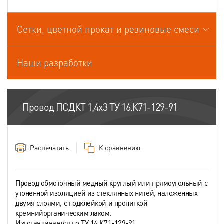
Провода связи
Сетки, цветной прокат и резиновые смеси
Провода силовые для стационарной прокладки
Провода спец.назначения
Наши разработки
Провода термоэлектродные
Шнуры шахтные
Провод ПСДКТ 1,4х3 ТУ 16.К71-129-91
Распечатать
К сравнению
Провод обмоточный медный круглый или прямоугольный с
утоненной изоляцией из стеклянных нитей, наложенных
двумя слоями, с подклейкой и пропиткой
кремнийорганическим лаком.
Изготавливается по ТУ 16.К71-129-91.