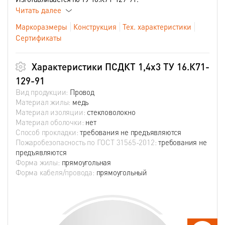
Читать далее
Маркоразмеры
Конструкция
Тех. характеристики
Сертификаты
Характеристики ПСДКТ 1,4х3 ТУ 16.К71-
129-91
Вид продукции:
Провод
Материал жилы:
медь
Материал изоляции:
стекловолокно
Материал оболочки:
нет
Способ прокладки:
требования не предъявляются
Пожаробезопасность по ГОСТ 31565-2012:
требования не
предъявляются
Форма жилы:
прямоугольная
Форма кабеля/провода:
прямоугольный