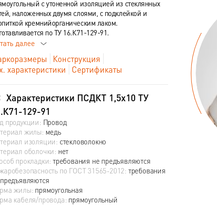
ямоугольный с утоненной изоляцией из стеклянных
тей, наложенных двумя слоями, с подклейкой и
опиткой кремнийорганическим лаком.
готавливается по ТУ 16.К71-129-91.
тать далее
ркоразмеры
Конструкция
х. характеристики
Сертификаты
Характеристики ПСДКТ 1,5х10 ТУ
.К71-129-91
д продукции:
Провод
териал жилы:
медь
териал изоляции:
стекловолокно
териал оболочки:
нет
особ прокладки:
требования не предъявляются
жаробезопасность по ГОСТ 31565-2012:
требования
 предъявляются
рма жилы:
прямоугольная
рма кабеля/провода:
прямоугольный