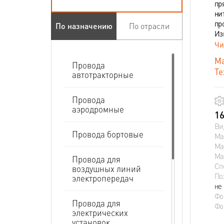
пр
ни
пр
По назначению
По отрасли
Из
Чи
Ма
Провода
Те
автотракторные
Провода
аэродромные
16
Ви
Провода бортовые
Ма
Ма
Ма
Провода для
Сп
воздушных линий
По
электропередач
не
Фо
Провода для
Фо
электрических
установок