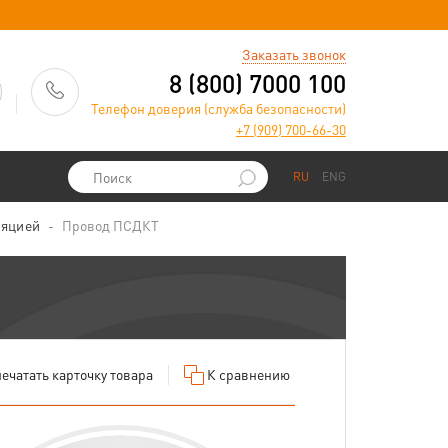
)
Заказать звонок
8 (800) 7000 100
Телефон доверия (служба безопасности)
+7 (909) 700-66-30
RU
ENG
ляцией
Провод ПСДКТ
ечатать
карточку товара
К сравнению