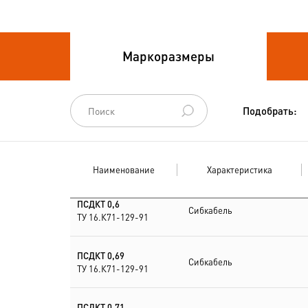
Провода связи
Маркоразмеры
Провода силовые для
стационарной
прокладки
Подобрать:
Провода
спец.назначения
Наименование
Характеристика
Провода
термоэлектродные
ПСДКТ 0,6
Сибкабель
ТУ 16.К71-129-91
Шнуры шахтные
ПСДКТ 0,69
Сибкабель
ТУ 16.К71-129-91
ПСДКТ 0,71