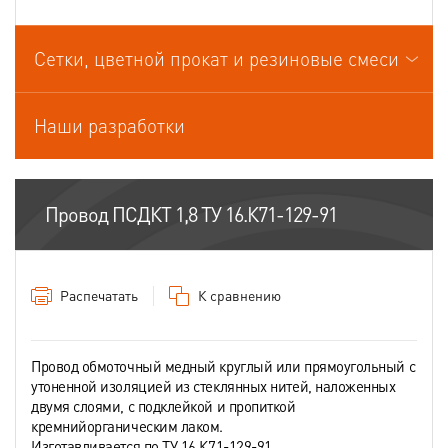
Провода связи
Сетки, цветной прокат и резиновые смеси
Провода силовые для стационарной прокладки
Провода спец.назначения
Наши разработки
Провода термоэлектродные
Шнуры шахтные
Провод ПСДКТ 1,8 ТУ 16.К71-129-91
Распечатать
К сравнению
Провод обмоточный медный круглый или прямоугольный с
утоненной изоляцией из стеклянных нитей, наложенных
двумя слоями, с подклейкой и пропиткой
кремнийорганическим лаком.
Изготавливается по ТУ 16.К71-129-91.