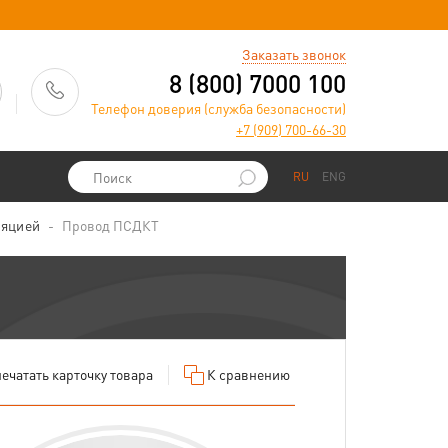
)
Заказать звонок
8 (800) 7000 100
Телефон доверия (служба безопасности)
+7 (909) 700-66-30
RU
ENG
ляцией
Провод ПСДКТ
ечатать
карточку товара
К сравнению