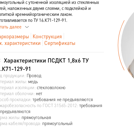
ямоугольный с утоненной изоляцией из стеклянных
тей, наложенных двумя слоями, с подклейкой и
опиткой кремнийорганическим лаком.
готавливается по ТУ 16.К71-129-91.
тать далее
ркоразмеры
Конструкция
х. характеристики
Сертификаты
Характеристики ПСДКТ 1,8х6 ТУ
.К71-129-91
д продукции:
Провод
териал жилы:
медь
териал изоляции:
стекловолокно
териал оболочки:
нет
особ прокладки:
требования не предъявляются
жаробезопасность по ГОСТ 31565-2012:
требования
 предъявляются
рма жилы:
прямоугольная
рма кабеля/провода:
прямоугольный