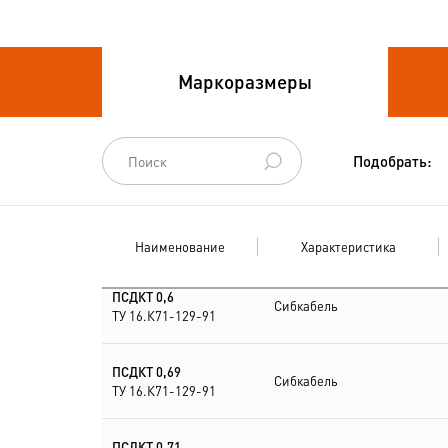
Провода связи
Маркоразмеры
Провода силовые для
стационарной
прокладки
Подобрать:
Провода
спец.назначения
Наименование
Характеристика
Провода
термоэлектродные
ПСДКТ 0,6
Сибкабель
ТУ 16.К71-129-91
Шнуры шахтные
ПСДКТ 0,69
Сибкабель
ТУ 16.К71-129-91
ПСДКТ 0,71