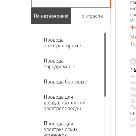
пр
ни
пр
По назначению
По отрасли
Из
Чи
Ма
Провода
Те
автотракторные
Провода
аэродромные
16
Ви
Провода бортовые
Ма
Ма
Ма
Провода для
Сп
воздушных линий
По
электропередач
не
Фо
Провода для
Фо
электрических
установок