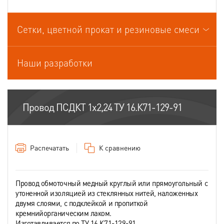
Провода связи
Сетки, цветной прокат и резиновые смеси
Провода спец.назначения
Провода термоэлектродные
Наши разработки
Шнуры шахтные
Провод ПСДКТ 1х2,24 ТУ 16.К71-129-91
Распечатать
К сравнению
Провод обмоточный медный круглый или прямоугольный с
утоненной изоляцией из стеклянных нитей, наложенных
двумя слоями, с подклейкой и пропиткой
кремнийорганическим лаком.
Изготавливается по ТУ 16.К71-129-91.