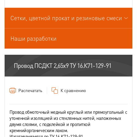
Провода связи
Сетки, цветной прокат и резиновые смеси
Провода силовые для стационарной прокладки
Провода спец.назначения
Наши разработки
Провода термоэлектродные
Шнуры шахтные
Провод ПСДКТ 2,65х9 ТУ 16.К71-129-91
Распечатать
К сравнению
Провод обмоточный медный круглый или прямоугольный с
утоненной изоляцией из стеклянных нитей, наложенных
двумя слоями, с подклейкой и пропиткой
кремнийорганическим лаком.
Изготавливается по ТУ 16.К71-129-91.