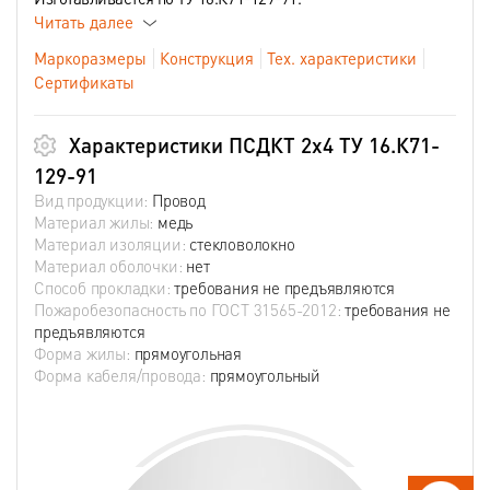
Читать далее
Маркоразмеры
Конструкция
Тех. характеристики
Сертификаты
Характеристики ПСДКТ 2х4 ТУ 16.К71-
129-91
Вид продукции:
Провод
Материал жилы:
медь
Материал изоляции:
стекловолокно
Материал оболочки:
нет
Способ прокладки:
требования не предъявляются
Пожаробезопасность по ГОСТ 31565-2012:
требования не
предъявляются
Форма жилы:
прямоугольная
Форма кабеля/провода:
прямоугольный