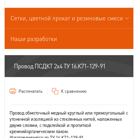
Провода связи
Сетки, цветной прокат и резиновые смеси
Провода силовые для стационарной прокладки
Провода спец.назначения
Наши разработки
Провода термоэлектродные
Шнуры шахтные
Провод ПСДКТ 2х4 ТУ 16.К71-129-91
Распечатать
К сравнению
Провод обмоточный медный круглый или прямоугольный с
утоненной изоляцией из стеклянных нитей, наложенных
двумя слоями, с подклейкой и пропиткой
кремнийорганическим лаком.
Изготавливается по ТУ 16.К71-129-91.