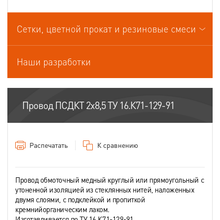
Провода связи
Сетки, цветной прокат и резиновые смеси
Провода силовые для стационарной прокладки
Провода спец.назначения
Наши разработки
Провода термоэлектродные
Шнуры шахтные
Провод ПСДКТ 2х8,5 ТУ 16.К71-129-91
Распечатать
К сравнению
Провод обмоточный медный круглый или прямоугольный с
утоненной изоляцией из стеклянных нитей, наложенных
двумя слоями, с подклейкой и пропиткой
кремнийорганическим лаком.
Изготавливается по ТУ 16.К71-129-91.