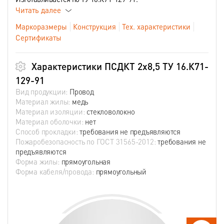
Читать далее
Маркоразмеры
Конструкция
Тех. характеристики
Сертификаты
Характеристики ПСДКТ 2х8,5 ТУ 16.К71-
129-91
Вид продукции:
Провод
Материал жилы:
медь
Материал изоляции:
стекловолокно
Материал оболочки:
нет
Способ прокладки:
требования не предъявляются
Пожаробезопасность по ГОСТ 31565-2012:
требования не
предъявляются
Форма жилы:
прямоугольная
Форма кабеля/провода:
прямоугольный