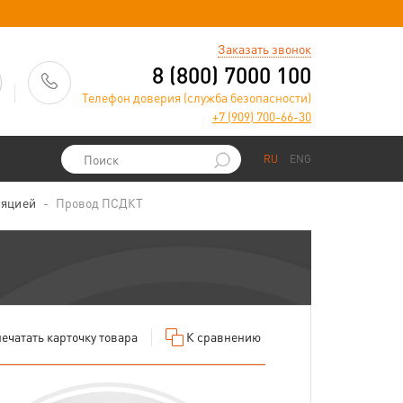
)
Заказать звонок
8 (800) 7000 100
Телефон доверия (служба безопасности)
+7 (909) 700-66-30
RU
ENG
ляцией
Провод ПСДКТ
ечатать
карточку товара
К сравнению