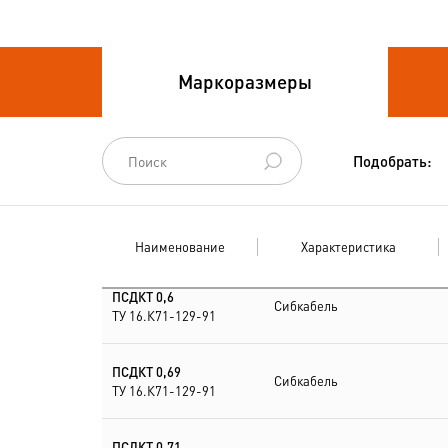
Провода связи
Маркоразмеры
Провода
спец.назначения
Провода
Подобрать:
термоэлектродные
Шнуры шахтные
Наименование
Характеристика
ПСДКТ 0,6
Сибкабель
ТУ 16.К71-129-91
ПСДКТ 0,69
Сибкабель
ТУ 16.К71-129-91
ПСДКТ 0,71