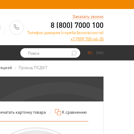
)
Заказать звонок
8 (800) 7000 100
Телефон доверия (служба безопасности)
+7 (909) 700-66-30
RU
ENG
ляцией
Провод ПСДКТ
ечатать
карточку товара
К сравнению