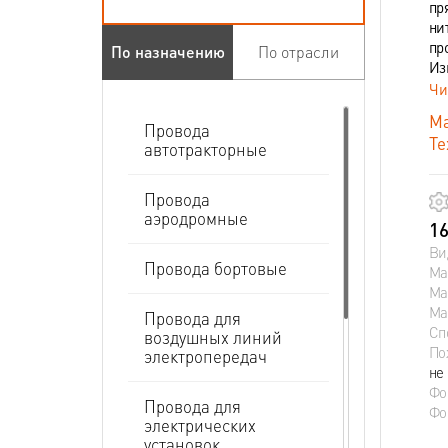
пр
ни
пр
По назначению
По отрасли
Из
Чи
Ма
Провода
Те
автотракторные
Провода
аэродромные
16
Ви
Провода бортовые
Ма
Ма
Ма
Провода для
Сп
воздушных линий
По
электропередач
не
Фо
Провода для
Фо
электрических
установок