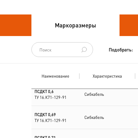
Провода связи
Маркоразмеры
Провода силовые для
стационарной
прокладки
Подобрать:
Провода
спец.назначения
Наименование
Характеристика
Провода
термоэлектродные
ПСДКТ 0,6
Сибкабель
ТУ 16.К71-129-91
Шнуры шахтные
ПСДКТ 0,69
Сибкабель
ТУ 16.К71-129-91
ПСДКТ 0,71