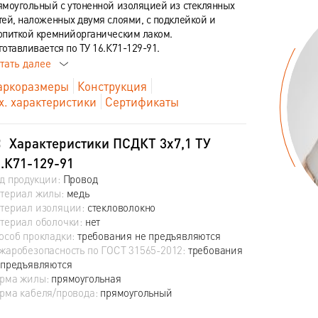
ямоугольный с утоненной изоляцией из стеклянных
тей, наложенных двумя слоями, с подклейкой и
опиткой кремнийорганическим лаком.
готавливается по ТУ 16.К71-129-91.
тать далее
ркоразмеры
Конструкция
х. характеристики
Сертификаты
Характеристики ПСДКТ 3х7,1 ТУ
.К71-129-91
д продукции:
Провод
териал жилы:
медь
териал изоляции:
стекловолокно
териал оболочки:
нет
особ прокладки:
требования не предъявляются
жаробезопасность по ГОСТ 31565-2012:
требования
 предъявляются
рма жилы:
прямоугольная
рма кабеля/провода:
прямоугольный