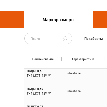
Провода связи
Маркоразмеры
Провода силовые для
стационарной
прокладки
Подобрать:
Провода
спец.назначения
Наименование
Характеристика
Провода
термоэлектродные
ПСДКТ 0,6
Сибкабель
ТУ 16.К71-129-91
Шнуры шахтные
ПСДКТ 0,69
Сибкабель
ТУ 16.К71-129-91
ПСДКТ 0,71