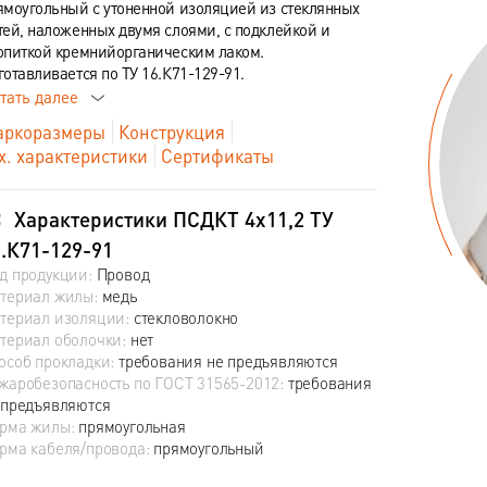
ямоугольный с утоненной изоляцией из стеклянных
тей, наложенных двумя слоями, с подклейкой и
опиткой кремнийорганическим лаком.
готавливается по ТУ 16.К71-129-91.
тать далее
ркоразмеры
Конструкция
х. характеристики
Сертификаты
Характеристики ПСДКТ 4х11,2 ТУ
.К71-129-91
д продукции:
Провод
териал жилы:
медь
териал изоляции:
стекловолокно
териал оболочки:
нет
особ прокладки:
требования не предъявляются
жаробезопасность по ГОСТ 31565-2012:
требования
 предъявляются
рма жилы:
прямоугольная
рма кабеля/провода:
прямоугольный