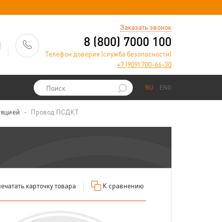
)
Заказать звонок
8 (800) 7000 100
Телефон доверия (служба безопасности)
+7 (909) 700-66-30
RU
ENG
ляцией
Провод ПСДКТ
ечатать
карточку товара
К сравнению