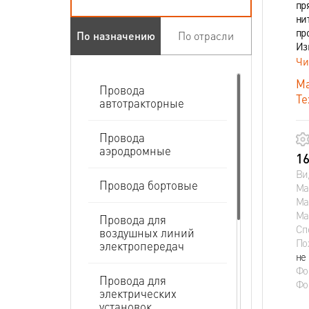
пр
ни
пр
По назначению
По отрасли
Из
Чи
Ма
Провода
Те
автотракторные
Провода
аэродромные
16
Ви
Провода бортовые
Ма
Ма
Ма
Провода для
Сп
воздушных линий
По
электропередач
не
Фо
Провода для
Фо
электрических
установок